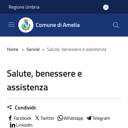
Salta al contenuto principale
Regione Umbria
Comune di Amelia
Home
>
Servizi
>
Salute, benessere e assistenza
Salute, benessere e
assistenza
Condividi:
Facebook
Twitter
Whatsapp
Telegram
LinkedIn