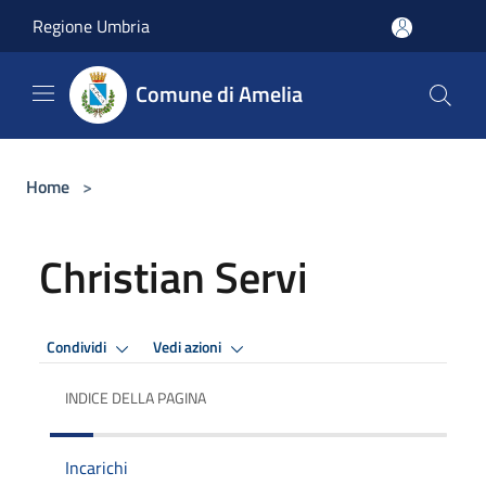
Salta al contenuto principale
Regione Umbria
Comune di Amelia
Home
>
Christian Servi
Condividi
Vedi azioni
INDICE DELLA PAGINA
Incarichi