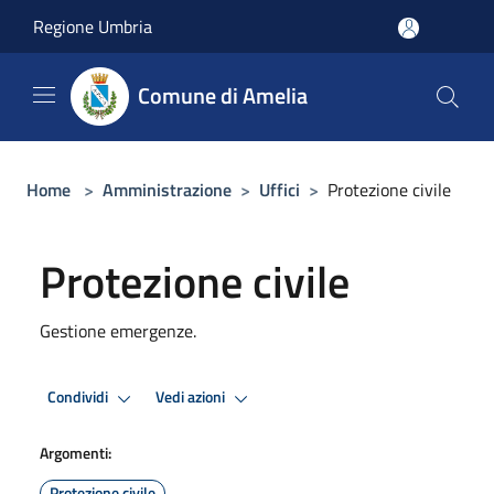
Salta al contenuto principale
Regione Umbria
Comune di Amelia
Home
>
Amministrazione
>
Uffici
>
Protezione civile
Protezione civile
Gestione emergenze.
Condividi
Vedi azioni
Argomenti:
Protezione civile