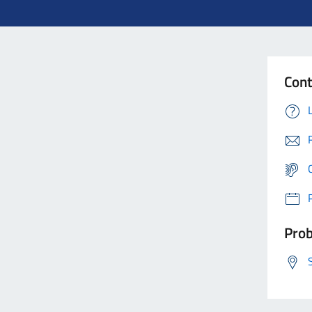
Cont
Prob