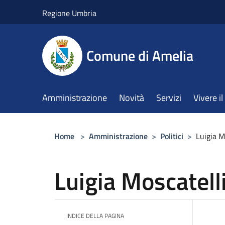
Salta al contenuto principale
Regione Umbria
Comune di Amelia
Amministrazione
Novità
Servizi
Vivere 
Home
>
Amministrazione
>
Politici
>
Luigia M
Luigia Moscatell
INDICE DELLA PAGINA