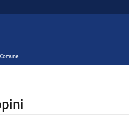
il Comune
pini