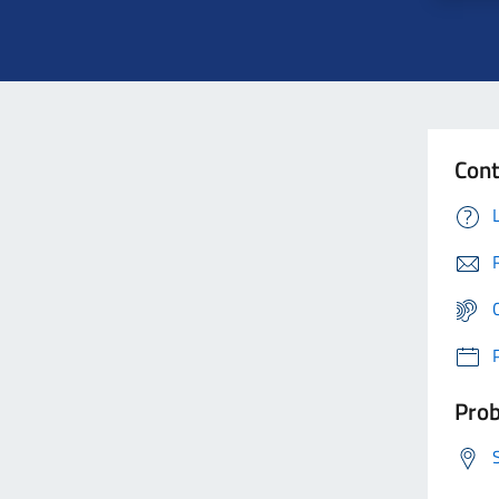
Cont
Prob