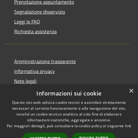
Prenotazione appuntamento
Segnalazione disservizio
Leggi le FAQ
Richiesta assistenza
Amministrazione trasparente
Informativa privacy
Note legali
×
Dichiarazione di accessibilità
Informazioni sui cookie
Questo sito web utilizza cookie tecnici e assimilati strettamente
necessari al corretto funzionamento e alla navigazione del sito,
nonché un cookie tecnico analitico al solo fine di elaborare
informazioni statistiche, aggregate e anonime.
RSS
Copyright © 2026 • Comune di
Per maggiori dettagli, può consultare la cookie policy al seguente
link
Accessibilità
Amelia • Powered by
Privacy
Municipium
Accesso
•