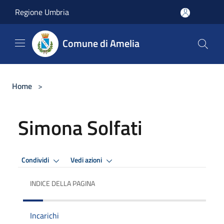
Salta al contenuto principale
Regione Umbria
Comune di Amelia
Home
>
Simona Solfati
Condividi
Vedi azioni
INDICE DELLA PAGINA
Incarichi