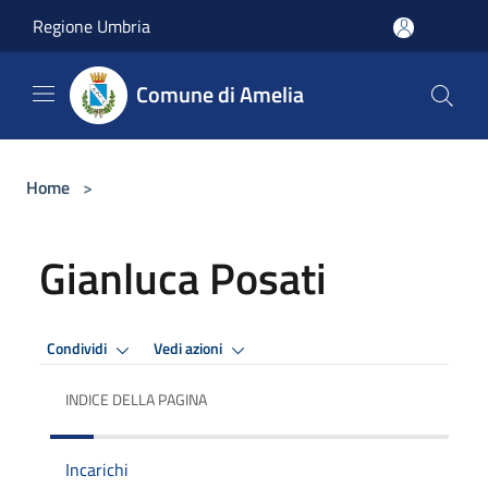
Salta al contenuto principale
Regione Umbria
Comune di Amelia
Home
>
Gianluca Posati
Condividi
Vedi azioni
INDICE DELLA PAGINA
Incarichi