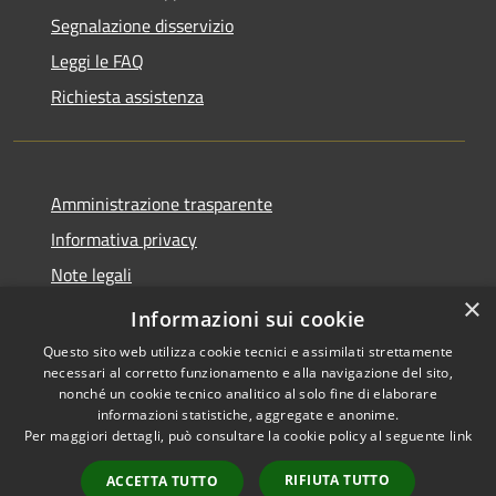
Segnalazione disservizio
Leggi le FAQ
Richiesta assistenza
Amministrazione trasparente
Informativa privacy
Note legali
×
Dichiarazione di accessibilità
Informazioni sui cookie
Questo sito web utilizza cookie tecnici e assimilati strettamente
necessari al corretto funzionamento e alla navigazione del sito,
nonché un cookie tecnico analitico al solo fine di elaborare
informazioni statistiche, aggregate e anonime.
RSS
Copyright © 2026 • Comune di
Per maggiori dettagli, può consultare la cookie policy al seguente
link
Accessibilità
Amelia • Powered by
Privacy
Municipium
Accesso
•
RIFIUTA TUTTO
ACCETTA TUTTO