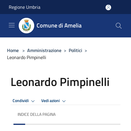
Salta al contenuto principale
Regione Umbria
Comune di Amelia
Home
>
Amministrazione
>
Politici
>
Leonardo Pimpinelli
Leonardo Pimpinelli
Condividi
Vedi azioni
INDICE DELLA PAGINA