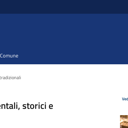
il Comune
tradizionali
Ved
tali, storici e