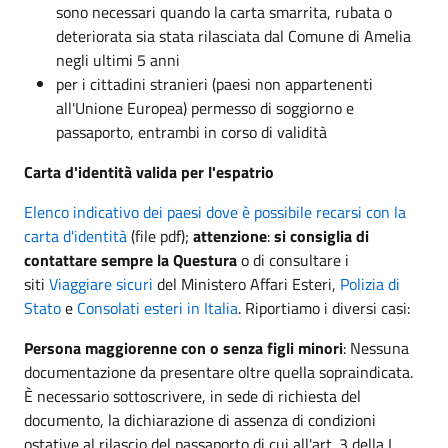
sono necessari quando la carta smarrita, rubata o
deteriorata sia stata rilasciata dal Comune di Amelia
negli ultimi 5 anni
per i cittadini stranieri (paesi non appartenenti
all'Unione Europea) permesso di soggiorno e
passaporto, entrambi in corso di validità
Carta d'identità valida per l'espatrio
Elenco indicativo dei paesi dove è possibile recarsi con la
carta d'identità
(file pdf);
attenzione
:
si consiglia di
contattare sempre la Questura
o di consultare i
siti
Viaggiare sicuri
del Ministero Affari Esteri,
Polizia di
Stato
e
Consolati esteri in Italia
. Riportiamo i diversi casi:
Persona maggiorenne con o senza figli minori
: Nessuna
documentazione da presentare oltre quella sopraindicata.
È necessario sottoscrivere, in sede di richiesta del
documento, la dichiarazione di assenza di condizioni
ostative al rilascio del passaporto di cui all'art. 3 della L.