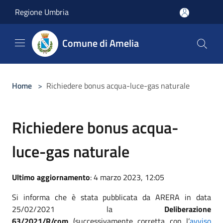
Salta al contenuto principale
Regione Umbria
Comune di Amelia
Home
>
Richiedere bonus acqua-luce-gas naturale
Richiedere bonus acqua-
luce-gas naturale
Ultimo aggiornamento
: 4 marzo 2023, 12:05
Si informa che è stata pubblicata da ARERA in data
25/02/2021 la
Deliberazione
63/2021/R/com
(successivamente corretta con l’
avviso