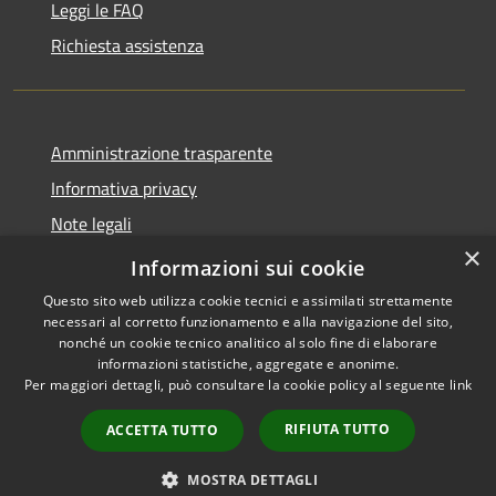
Leggi le FAQ
Richiesta assistenza
Amministrazione trasparente
Informativa privacy
Note legali
×
Dichiarazione di accessibilità
Informazioni sui cookie
Questo sito web utilizza cookie tecnici e assimilati strettamente
necessari al corretto funzionamento e alla navigazione del sito,
nonché un cookie tecnico analitico al solo fine di elaborare
informazioni statistiche, aggregate e anonime.
RSS
Copyright © 2026 • Comune di
Per maggiori dettagli, può consultare la cookie policy al seguente
link
Accessibilità
Amelia • Powered by
Privacy
Municipium
Accesso
•
RIFIUTA TUTTO
ACCETTA TUTTO
Cookie
redazione
Mappa del sito
MOSTRA DETTAGLI