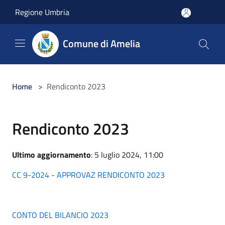
Salta al contenuto principale
Regione Umbria
Comune di Amelia
Home
>
Rendiconto 2023
Rendiconto 2023
Ultimo aggiornamento
: 5 luglio 2024, 11:00
CC 9-2024 - APPROVAZ RENDICONTO 2023
CONTO DEL BILANCIO 2023