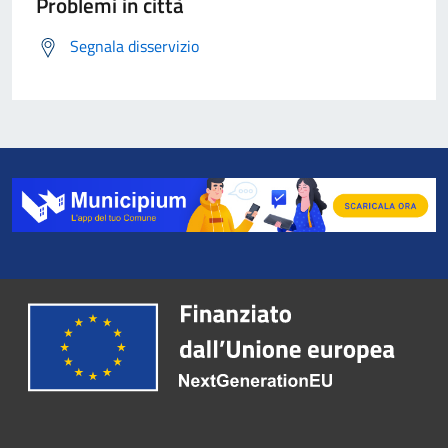
Problemi in città
Segnala disservizio