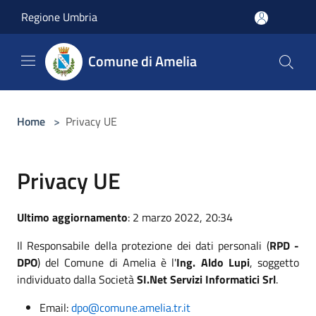
Salta al contenuto principale
Regione Umbria
Comune di Amelia
Home
>
Privacy UE
Privacy UE
Ultimo aggiornamento
: 2 marzo 2022, 20:34
Il Responsabile della protezione dei dati personali (
RPD -
DPO
) del Comune di Amelia è l'
Ing. Aldo Lupi
, soggetto
individuato dalla Società
SI.Net Servizi Informatici Srl
.
Email:
dpo@comune.amelia.tr.it