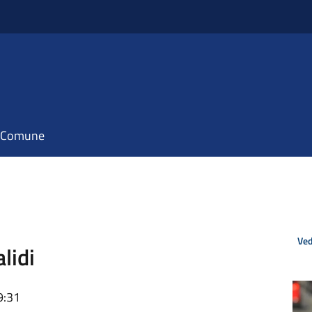
il Comune
Ved
lidi
9:31