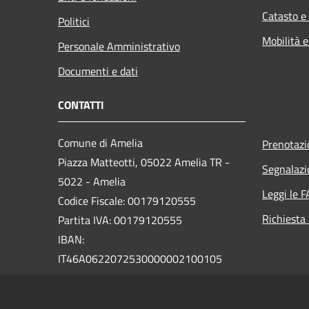
Catasto e
Politici
Mobilità e
Personale Amministrativo
Documenti e dati
CONTATTI
Comune di Amelia
Prenotaz
Piazza Matteotti, 05022 Amelia TR -
Segnalazi
5022 - Amelia
Leggi le 
Codice Fiscale: 00179120555
Richiesta
Partita IVA: 00179120555
IBAN:
IT46A0622072530000002100105
PEC:
comune.amelia@postacert.umbria.it