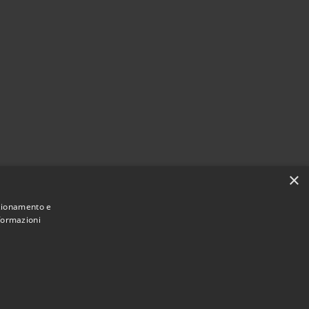
×
nzionamento e
nformazioni
Municipium
Accesso redazione
di Amelia • Powered by
•