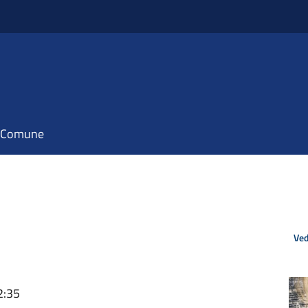
il Comune
Ved
2:35