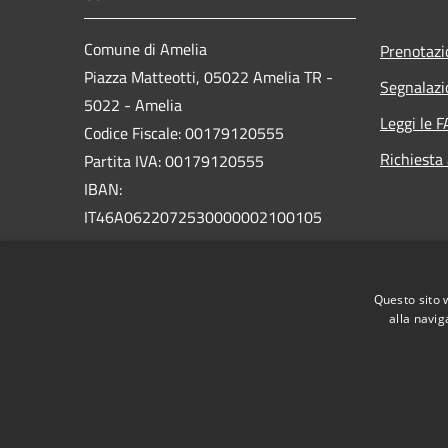
Comune di Amelia
Prenotaz
Piazza Matteotti, 05022 Amelia TR -
Segnalazi
5022 - Amelia
Leggi le 
Codice Fiscale: 00179120555
Richiesta
Partita IVA: 00179120555
IBAN:
IT46A0622072530000002100105
PEC:
comune.amelia@postacert.umbria.it
Questo sito 
Centralino Unico: 0744 9761
alla navig
RSS
Accessibilità
Privacy
Cookie
Mappa de