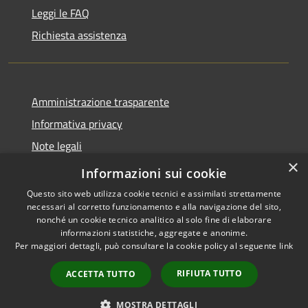
Leggi le FAQ
Richiesta assistenza
Amministrazione trasparente
Informativa privacy
Note legali
×
Dichiarazione di accessibilità
Informazioni sui cookie
Questo sito web utilizza cookie tecnici e assimilati strettamente
necessari al corretto funzionamento e alla navigazione del sito,
nonché un cookie tecnico analitico al solo fine di elaborare
informazioni statistiche, aggregate e anonime.
RSS
Copyright © 2026 • Comune di
Per maggiori dettagli, può consultare la cookie policy al seguente
link
Accessibilità
Amelia • Powered by
Privacy
Municipium
Accesso
•
RIFIUTA TUTTO
ACCETTA TUTTO
Cookie
redazione
Mappa del sito
MOSTRA DETTAGLI