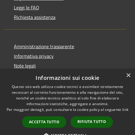
Leggi le FAQ
Richiesta assistenza
Amministrazione trasparente
Informativa privacy
Note legali
×
Dichiarazione di accessibilità
Informazioni sui cookie
Questo sito web utilizza cookie tecnici e assimilati strettamente
necessari al corretto funzionamento e alla navigazione del sito,
nonché un cookie tecnico analitico al solo fine di elaborare
informazioni statistiche, aggregate e anonime.
RSS
Copyright © 2026 • Comune di
Per maggiori dettagli, può consultare la cookie policy al seguente
link
Accessibilità
Amelia • Powered by
Privacy
Municipium
Accesso
•
RIFIUTA TUTTO
ACCETTA TUTTO
Cookie
redazione
Mappa del sito