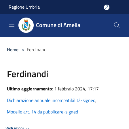
Salta al contenuto principale
Regione Umbria
Comune di Amelia
Home
>
Ferdinandi
Ferdinandi
Ultimo aggiornamento
: 1 febbraio 2024, 17:17
Dichiarazione annuale incompatibilità-signed
,
Modello art. 14 da pubblicare-signed
Vedi azioni