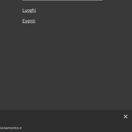
Luoghi
Eventi
×
nzionamento e