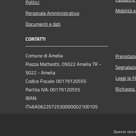
Politici
Mobilità e
Personale Amministrativo
Documenti e dati
CONTATTI
Comune di Amelia
Prenotaz
Piazza Matteotti, 05022 Amelia TR -
Segnalazi
5022 - Amelia
Leggi le 
Codice Fiscale: 00179120555
Richiesta
Partita IVA: 00179120555
IBAN:
IT46A0622072530000002100105
PEC:
comune.amelia@postacert.umbria.it
Questo sito 