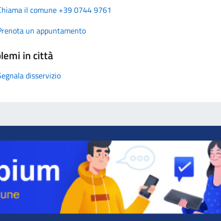
Chiama il comune +39 0744 9761
Prenota un appuntamento
lemi in città
Segnala disservizio