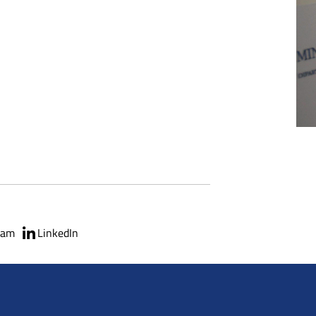
ram
LinkedIn