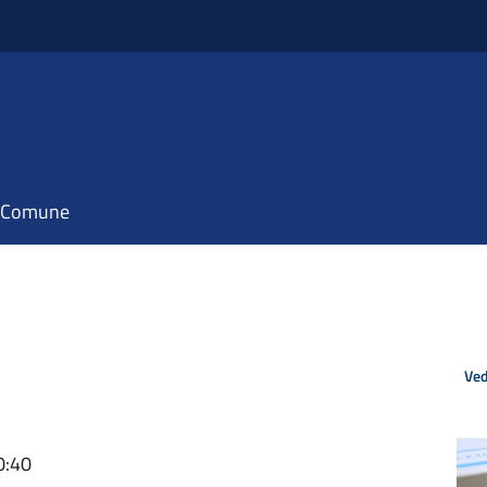
il Comune
Ved
0:40