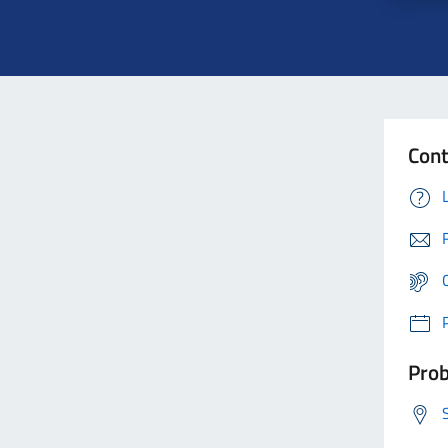
Cont
Prob