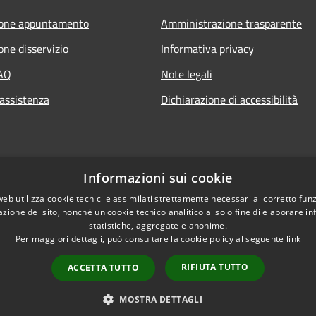
ione appuntamento
Amministrazione trasparente
one disservizio
Informativa privacy
FAQ
Note legali
 assistenza
Dichiarazione di accessibilità
Informazioni sui cookie
web utilizza cookie tecnici e assimilati strettamente necessari al corretto fu
azione del sito, nonché un cookie tecnico analitico al solo fine di elaborare i
statistiche, aggregate e anonime.
Per maggiori dettagli, può consultare la cookie policy al seguente
link
RIFIUTA TUTTO
ACCETTA TUTTO
l sito
Copyright © 2026 • Comune 
MOSTRA DETTAGLI