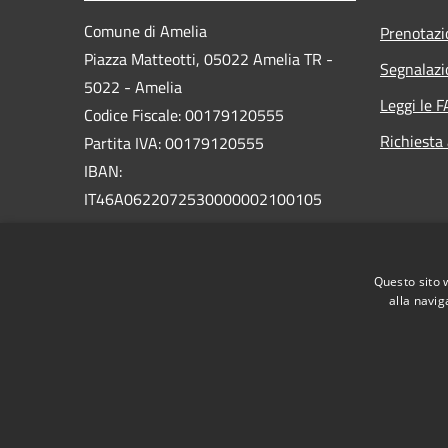
Comune di Amelia
Prenotaz
Piazza Matteotti, 05022 Amelia TR -
Segnalazi
5022 - Amelia
Leggi le 
Codice Fiscale: 00179120555
Richiesta
Partita IVA: 00179120555
IBAN:
IT46A0622072530000002100105
PEC:
comune.amelia@postacert.umbria.it
Questo sito 
Centralino Unico: 0744 9761
alla navig
RSS
Accessibilità
Privacy
Cookie
Mappa de