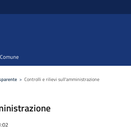
il Comune
sparente
>
Controlli e rilievi sull'amministrazione
mministrazione
1:02