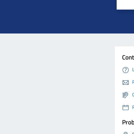
Cont
Prob