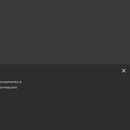
×
nzionamento e
nformazioni
Municipium
Accesso redazione
di Amelia • Powered by
•