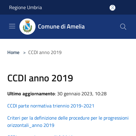
Salta al contenuto principale
Regione Umbria
Comune di Amelia
Home
>
CCDI anno 2019
CCDI anno 2019
Ultimo aggiornamento
: 30 gennaio 2023, 10:28
CCDI parte normativa triennio 2019-2021
Criteri per la definizione delle procedure per le progressioni
orizzontali_anno 2019