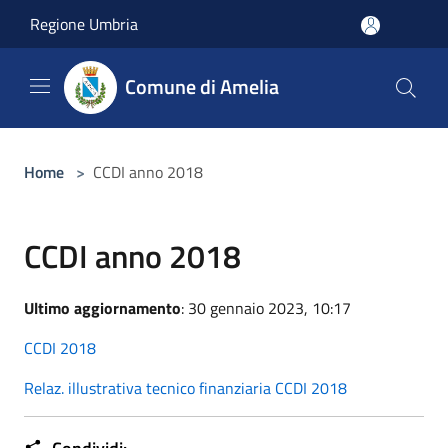
Salta al contenuto principale
Regione Umbria
Comune di Amelia
Home
>
CCDI anno 2018
CCDI anno 2018
Ultimo aggiornamento
: 30 gennaio 2023, 10:17
CCDI 2018
Relaz. illustrativa tecnico finanziaria CCDI 2018