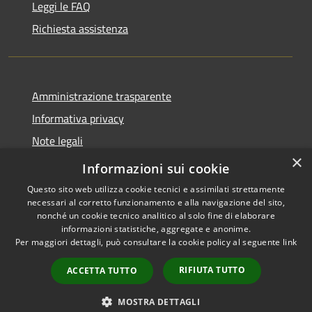
Leggi le FAQ
Richiesta assistenza
Amministrazione trasparente
Informativa privacy
Note legali
×
Dichiarazione di accessibilità
Informazioni sui cookie
Questo sito web utilizza cookie tecnici e assimilati strettamente
necessari al corretto funzionamento e alla navigazione del sito,
nonché un cookie tecnico analitico al solo fine di elaborare
informazioni statistiche, aggregate e anonime.
RSS
Copyright © 2026 • Comune di
Per maggiori dettagli, può consultare la cookie policy al seguente
link
Accessibilità
Amelia • Powered by
Privacy
Municipium
Accesso
•
RIFIUTA TUTTO
ACCETTA TUTTO
Cookie
redazione
Mappa del sito
MOSTRA DETTAGLI