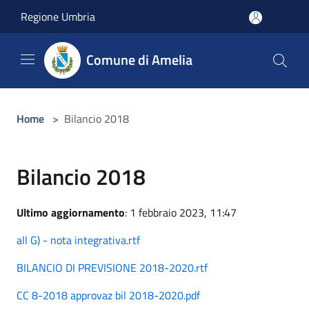
Salta al contenuto principale
Regione Umbria
Comune di Amelia
Home
>
Bilancio 2018
Bilancio 2018
Ultimo aggiornamento
: 1 febbraio 2023, 11:47
all G) - nota integrativa.rtf
BILANCIO DI PREVISIONE 2018-2020.rtf
CC 8-2018 approvaz bil 2018-2020.pdf