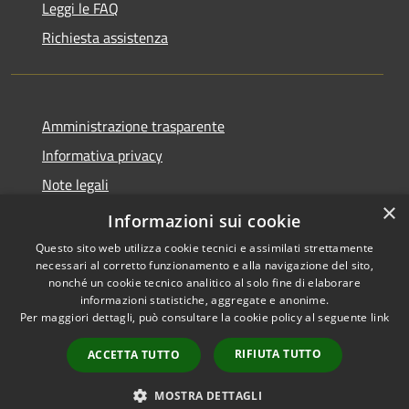
Leggi le FAQ
Richiesta assistenza
Amministrazione trasparente
Informativa privacy
Note legali
×
Dichiarazione di accessibilità
Informazioni sui cookie
Questo sito web utilizza cookie tecnici e assimilati strettamente
necessari al corretto funzionamento e alla navigazione del sito,
nonché un cookie tecnico analitico al solo fine di elaborare
informazioni statistiche, aggregate e anonime.
RSS
Copyright © 2026 • Comune di
Per maggiori dettagli, può consultare la cookie policy al seguente
link
Accessibilità
Amelia • Powered by
Privacy
Municipium
Accesso
•
RIFIUTA TUTTO
ACCETTA TUTTO
Cookie
redazione
Mappa del sito
MOSTRA DETTAGLI