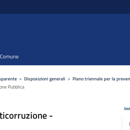
il Comune
sparente
>
Disposizioni generali
>
Piano triennale per la preven
one Pubblica
Ved
icorruzione -