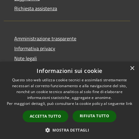
Richiesta assistenza
Amministrazione trasparente
Informativa privacy
Note legali
×
Dichiarazione di accessibilità
Informazioni sui cookie
Questo sito web utilizza cookie tecnici e assimilati strettamente
necessari al corretto funzionamento e alla navigazione del sito,
nonché un cookie tecnico analitico al solo fine di elaborare
informazioni statistiche, aggregate e anonime.
RSS
Copyright © 2026 • Comune di
Per maggiori dettagli, può consultare la cookie policy al seguente
link
Accessibilità
Amelia • Powered by
Privacy
Municipium
Accesso
•
RIFIUTA TUTTO
ACCETTA TUTTO
Cookie
redazione
Mappa del sito
MOSTRA DETTAGLI