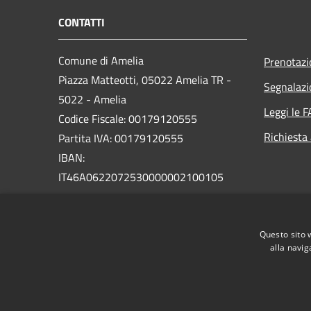
CONTATTI
Comune di Amelia
Prenotaz
Piazza Matteotti, 05022 Amelia TR -
Segnalazi
5022 - Amelia
Leggi le 
Codice Fiscale: 00179120555
Richiesta
Partita IVA: 00179120555
IBAN:
IT46A0622072530000002100105
PEC:
comune.amelia@postacert.umbria.it
Questo sito 
Centralino Unico: 0744 9761
alla navig