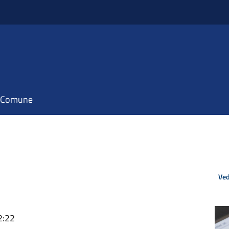
il Comune
Ved
2:22