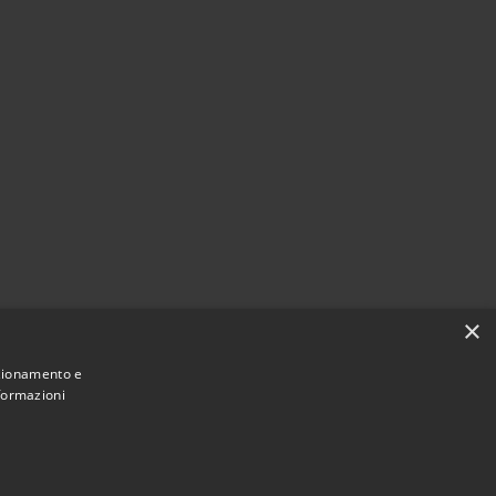
×
nzionamento e
nformazioni