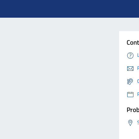
Cont
Prob