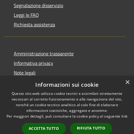
Segnalazione disservizio
Leggi le FAQ
Richiesta assistenza
Amministrazione trasparente
Informativa privacy
Note legali
×
Dichiarazione di accessibilità
Informazioni sui cookie
Questo sito web utilizza cookie tecnici e assimilati strettamente
necessari al corretto funzionamento e alla navigazione del sito,
nonché un cookie tecnico analitico al solo fine di elaborare
informazioni statistiche, aggregate e anonime.
RSS
Copyright © 2026 • Comune di
Per maggiori dettagli, può consultare la cookie policy al seguente
link
Accessibilità
Amelia • Powered by
Privacy
Municipium
Accesso
•
RIFIUTA TUTTO
ACCETTA TUTTO
Cookie