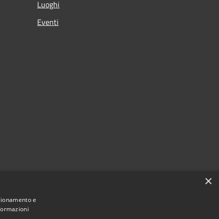
Luoghi
Eventi
×
nzionamento e
nformazioni