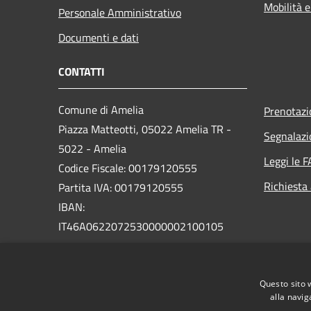
Mobilità e
Personale Amministrativo
Documenti e dati
CONTATTI
Comune di Amelia
Prenotaz
Piazza Matteotti, 05022 Amelia TR -
Segnalazi
5022 - Amelia
Leggi le 
Codice Fiscale: 00179120555
Richiesta
Partita IVA: 00179120555
IBAN:
IT46A0622072530000002100105
PEC:
comune.amelia@postacert.umbria.it
Questo sito 
Centralino Unico: 0744 9761
alla navig