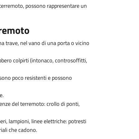
di terremoto, possono rappresentare un
rremoto
na trave, nel vano di una porta o vicino
ero colpirti (intonaco, controsoffitti,
o sono poco resistenti e possono
e.
enze del terremoto: crollo di ponti,
beri, lampioni, linee elettriche: potresti
riali che cadono.