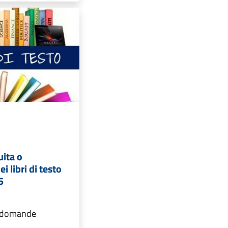
uita o
i libri di testo
5
ia domande