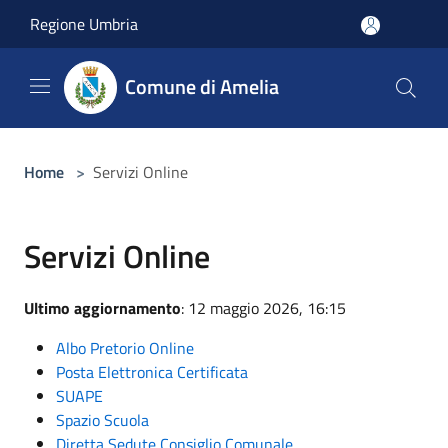
Salta al contenuto principale
Regione Umbria
Comune di Amelia
Home
>
Servizi Online
Servizi Online
Ultimo aggiornamento
: 12 maggio 2026, 16:15
Albo Pretorio Online
Posta Elettronica Certificata
SUAPE
Spazio Scuola
Diretta Sedute Consiglio Comunale