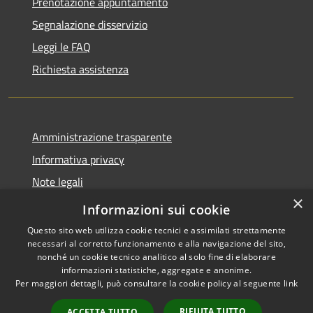
Prenotazione appuntamento
Segnalazione disservizio
Leggi le FAQ
Richiesta assistenza
Amministrazione trasparente
Informativa privacy
Note legali
×
Dichiarazione di accessibilità
Informazioni sui cookie
Questo sito web utilizza cookie tecnici e assimilati strettamente
necessari al corretto funzionamento e alla navigazione del sito,
nonché un cookie tecnico analitico al solo fine di elaborare
informazioni statistiche, aggregate e anonime.
RSS
Copyright © 2026 • Comune di
Per maggiori dettagli, può consultare la cookie policy al seguente
link
Accessibilità
Amelia • Powered by
Privacy
Municipium
Accesso
•
RIFIUTA TUTTO
ACCETTA TUTTO