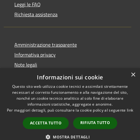
Leggi le FAQ
Richiesta assistenza
Amministrazione trasparente
Informativa privacy
Note legali
×
Dichiarazione di accessibilità
Informazioni sui cookie
Questo sito web utilizza cookie tecnici e assimilati strettamente
necessari al corretto funzionamento e alla navigazione del sito,
nonché un cookie tecnico analitico al solo fine di elaborare
informazioni statistiche, aggregate e anonime.
RSS
Copyright © 2026 • Comune di
Per maggiori dettagli, può consultare la cookie policy al seguente
link
Accessibilità
Amelia • Powered by
Privacy
Municipium
Accesso
•
RIFIUTA TUTTO
ACCETTA TUTTO
Cookie
redazione
Mappa del sito
MOSTRA DETTAGLI