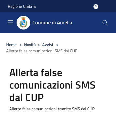
Salta al contenuto principale
Regione Umbria
Comune di Amelia
Home
>
Novità
>
Avvisi
>
Allerta false comunicazioni SMS dal CUP
Allerta false
comunicazioni SMS
dal CUP
Allerta false comunicazioni tramite SMS dal CUP