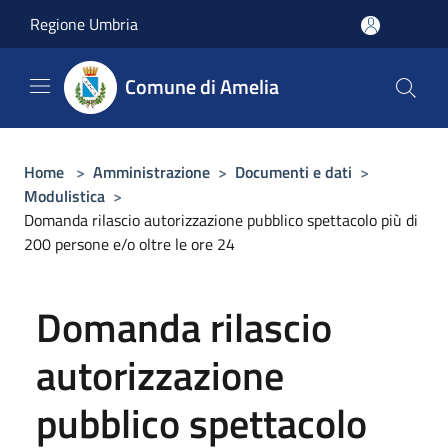
Salta al contenuto principale
Regione Umbria
Comune di Amelia
Home
>
Amministrazione
>
Documenti e dati
>
Modulistica
>
Domanda rilascio autorizzazione pubblico spettacolo più di
200 persone e/o oltre le ore 24
Domanda rilascio
autorizzazione
pubblico spettacolo